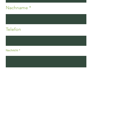
Nachname
Telefon
Nachricht
Absenden
Ohmstraße 2
90599 Dietenhofen