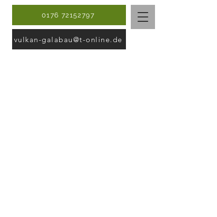
0176 72152797
vulkan-galabau@t-online.de